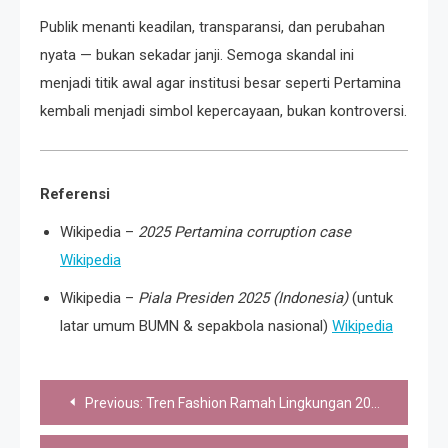
Publik menanti keadilan, transparansi, dan perubahan
nyata — bukan sekadar janji. Semoga skandal ini
menjadi titik awal agar institusi besar seperti Pertamina
kembali menjadi simbol kepercayaan, bukan kontroversi.
Referensi
Wikipedia –
2025 Pertamina corruption case
Wikipedia
Wikipedia –
Piala Presiden 2025 (Indonesia)
(untuk
latar umum BUMN & sepakbola nasional)
Wikipedia
Post
Previous:
Tren Fashion Ramah Lingkungan 2025: Gaya Stylish Sekaligus Menjaga Bumi
navigation