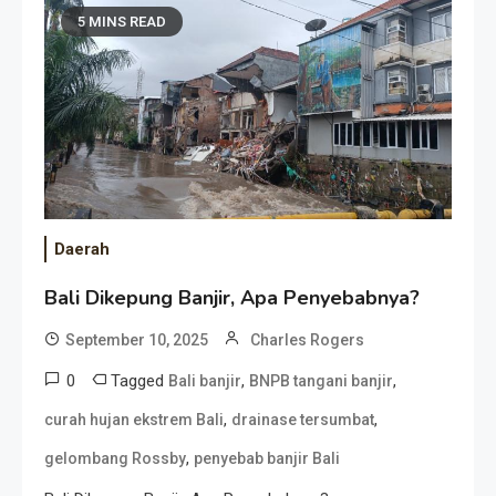
5 MINS READ
Daerah
Bali Dikepung Banjir, Apa Penyebabnya?
September 10, 2025
Charles Rogers
0
Tagged
,
,
Bali banjir
BNPB tangani banjir
,
,
curah hujan ekstrem Bali
drainase tersumbat
,
gelombang Rossby
penyebab banjir Bali