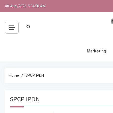
Skip
08 Aug, 2026
5:34:50 AM
to
content
Marketing
Home
SPCP IPDN
SPCP IPDN